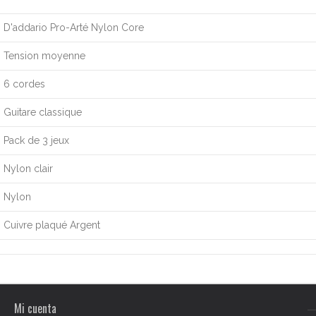
D'addario Pro-Arté Nylon Core
Tension moyenne
6 cordes
Guitare classique
Pack de 3 jeux
Nylon clair
Nylon
Cuivre plaqué Argent
Mi cuenta