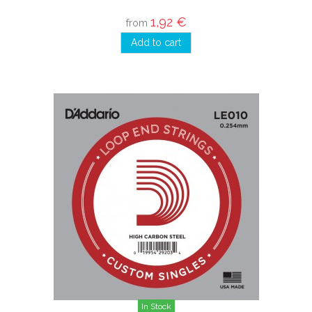
1,92 €
from
Add to cart
In Stock