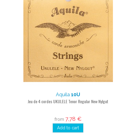
Aquila
10U
Jeu de 4 cordes UKULELE Tenor Regular New Nylgut
7,78 €
from
Add to cart