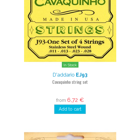
In Stock
D'addario
EJ93
Cavaquinho string set
6,72 €
from
Add to cart