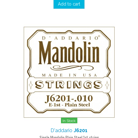
Add to cart
In Stock
D'addario
J6201
Single Mandolin Plain Steel 1st string