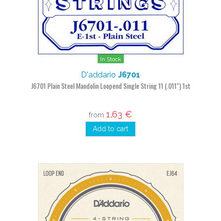
In Stock
D'addario
J6701
J6701 Plain Steel Mandolin Loopend Single String 11 (.011") 1st
1,63 €
from
Add to cart