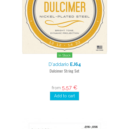
In Stock
D'addario
EJ64
Dulcimer String Set
5,57 €
from
Add to cart