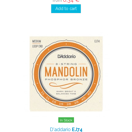
from
Add to cart
In Stock
D'addario
EJ74