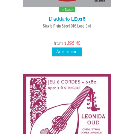
In Stock
D'addario
LE016
Single Plain Steel 016 Loop End
1,88 €
from
Add to cart