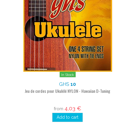
In Stock
GHS
10
Jeu de cordes pour Ukulélé NYLON - Hawaiian D-Tuning
4,03 €
from
Add to cart