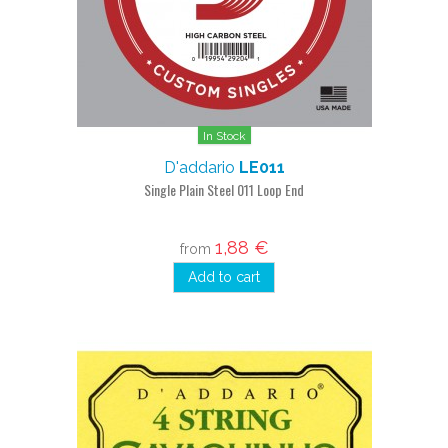
In Stock
D'addario
LE011
Single Plain Steel 011 Loop End
1,88 €
from
Add to cart