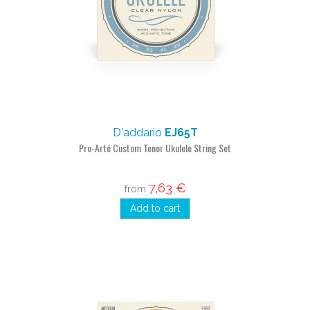
D'addario
EJ65T
Pro-Arté Custom Tenor Ukulele String Set
7,63 €
from
Add to cart