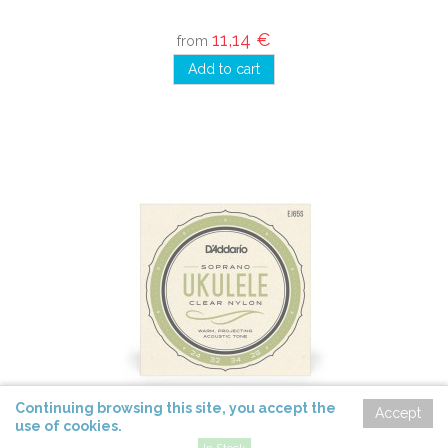
11,14 €
from
Add to cart
Continuing
browsing
this site,
you accept
the
Accept
use of cookies
.