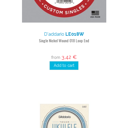
D'addario
LE018W
Single Nickel Wound 018 Loop End
3,42 €
from
Add to cart