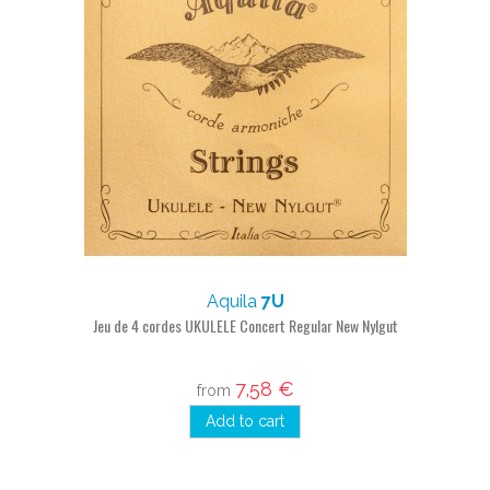
Aquila
7U
Jeu de 4 cordes UKULELE Concert Regular New Nylgut
7,58 €
from
Add to cart