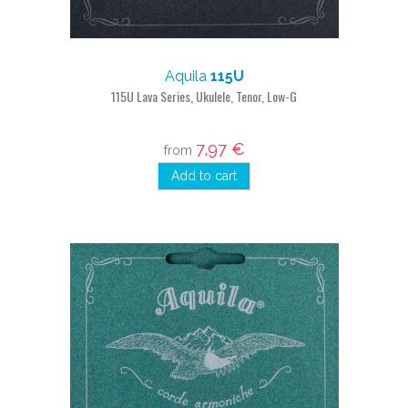
Aquila
115U
115U Lava Series, Ukulele, Tenor, Low-G
7,97 €
from
Add to cart