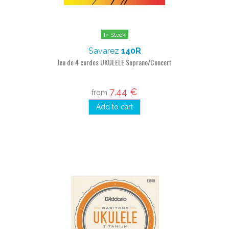
In Stock
Savarez
140R
Jeu de 4 cordes UKULELE Soprano/Concert
7,44 €
from
Add to cart