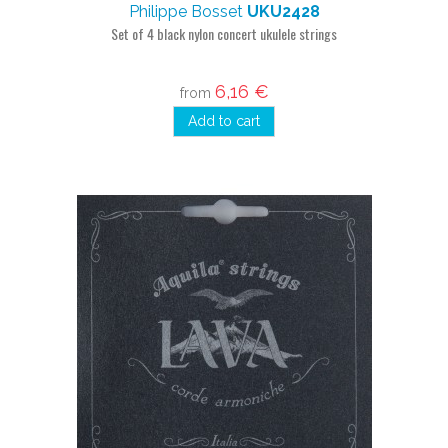
Philippe Bosset
UKU2428
Set of 4 black nylon concert ukulele strings
6,16 €
from
Add to cart