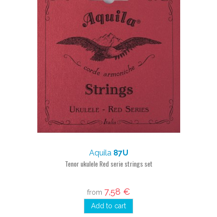
Aquila
87U
Tenor ukulele Red serie strings set
7,58 €
from
Add to cart