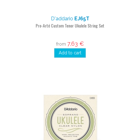
D'addario
EJ65T
Pro-Arté Custom Tenor Ukulele String Set
7,63 €
from
Add to cart