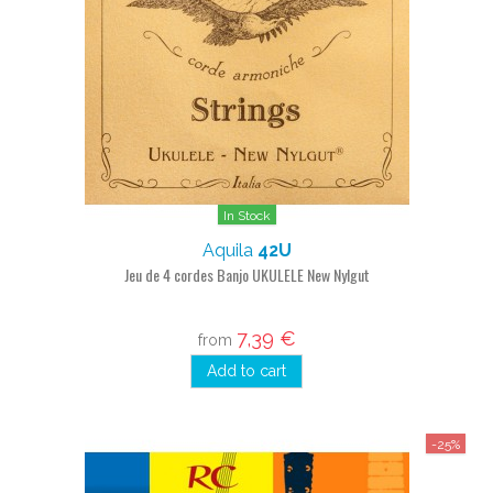
In Stock
Aquila
42U
Jeu de 4 cordes Banjo UKULELE New Nylgut
7,39 €
from
Add to cart
-25%