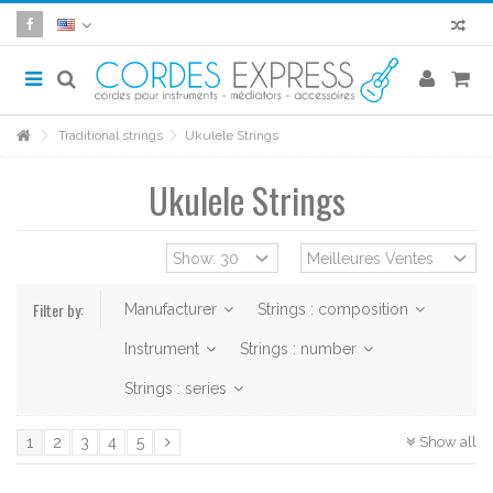
Traditional strings
Ukulele Strings
Ukulele Strings
Filter by:
Manufacturer
Strings : composition
Instrument
Strings : number
Strings : series
Show all
1
2
3
4
5