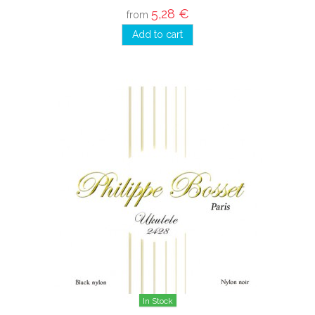
5,28 €
from
Add to cart
In Stock