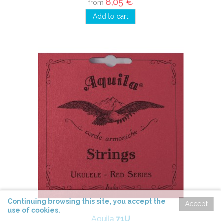
8,05 €
from
Add to cart
Continuing
browsing
this site,
you accept
the
Accept
use of cookies
.
Aquila
71U