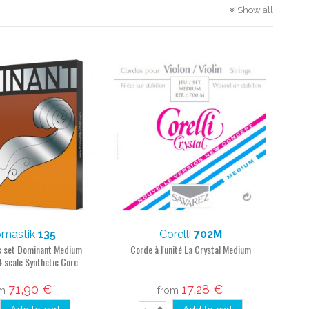
Show all
mastik
135
Corelli
702M
gs set Dominant Medium
Corde à l'unité La Crystal Medium
4 scale Synthetic Core
71,90 €
17,28 €
om
from