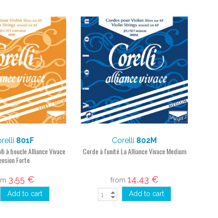
relli
801F
Corelli
802M
Mi à boucle Alliance Vivace
Corde à l'unité La Alliance Vivace Medium
ension Forte
3,55 €
14,43 €
om
from
Add to cart
Add to cart