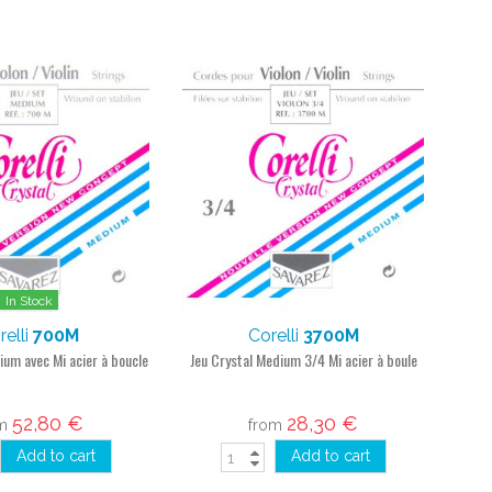
In Stock
relli
700M
Corelli
3700M
ium avec Mi acier à boucle
Jeu Crystal Medium 3/4 Mi acier à boule
52,80 €
28,30 €
om
from
Add to cart
Add to cart