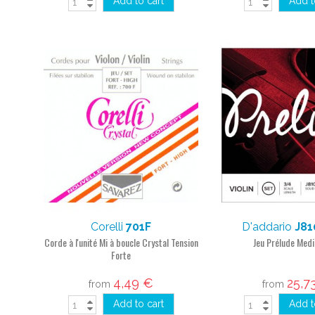
Add to cart
Add t
Corelli
701F
D'addario
J81
Corde à l'unité Mi à boucle Crystal Tension
Jeu Prélude Med
Forte
4,49 €
25,7
from
from
Add to cart
Add t