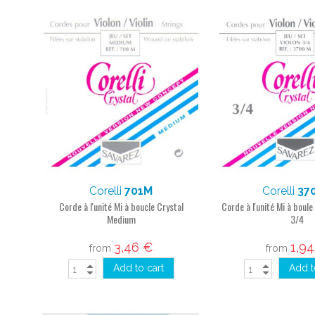
Corelli
701M
Corelli
37
Corde à l'unité Mi à boucle Crystal
Corde à l'unité Mi à boul
Medium
3/4
3,46 €
1,9
from
from
Add to cart
Add t