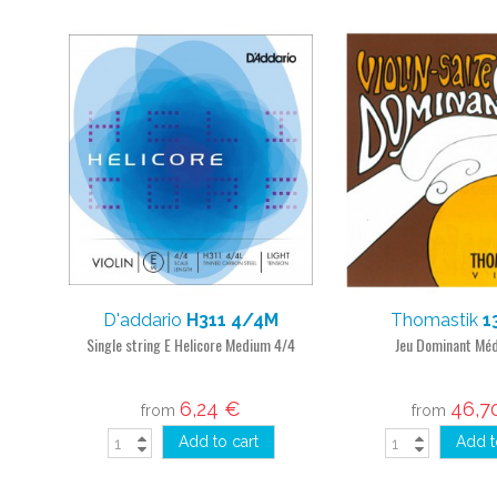
D'addario
H311 4/4M
Thomastik
1
Single string E Helicore Medium 4/4
Jeu Dominant Mé
6,24 €
46,7
from
from
Add to cart
Add t