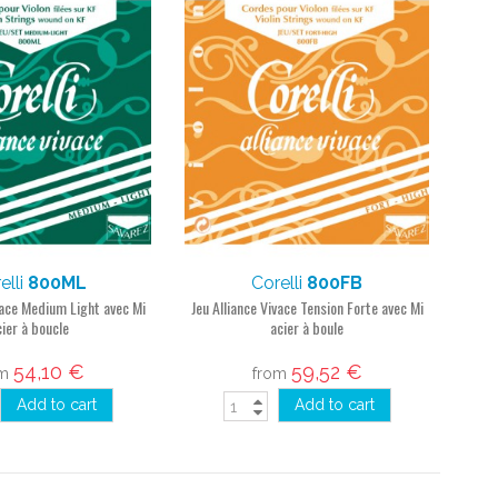
elli
800ML
Corelli
800FB
vace Medium Light avec Mi
Jeu Alliance Vivace Tension Forte avec Mi
cier à boucle
acier à boule
54,10 €
59,52 €
om
from
Add to cart
Add to cart