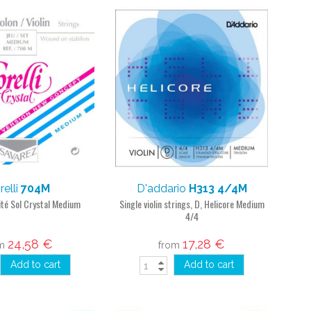
relli
704M
D'addario
H313 4/4M
ité Sol Crystal Medium
Single violin strings, D, Helicore Medium
4/4
24,58 €
17,28 €
om
from
Add to cart
Add to cart