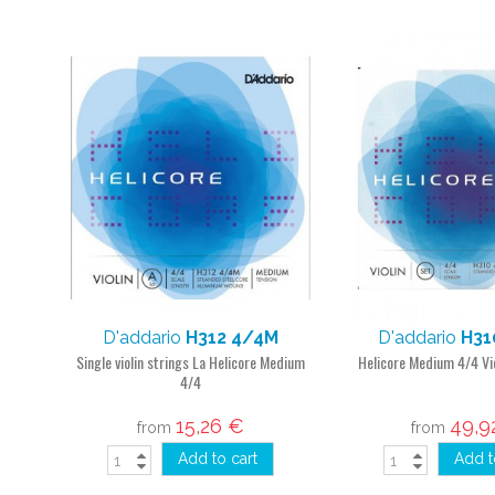
D'addario
H312 4/4M
D'addario
H31
Single violin strings La Helicore Medium
Helicore Medium 4/4 Vio
4/4
15,26 €
49,9
from
from
Add to cart
Add t