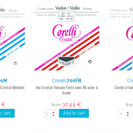
01M
Corelli
700FB
Co
e Crystal Medium
Jeu Crystal Tension Forte avec Mi acier à
Corde à l'un
boule
4 €
37,44 €
from
fr
o cart
Add to cart