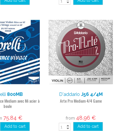
Add to cart
Add to cart
elli
800MB
D'addario
J56 4/4M
vace Medium avec Mi acier à
Arte Pro Medium 4/4 Game
boule
75,84 €
48,96 €
om
from
Add to cart
Add to cart