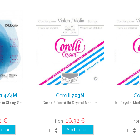
0 4/4M
Corelli
703M
Co
lin String Set
Corde à l'unité Ré Crystal Medium
Jeu Crystal Med
2 €
16,32 €
from
fr
o cart
Add to cart