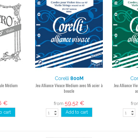
Corelli
800M
Cor
oule Médium
Jeu Alliance Vivace Medium avec Mi acier à
Jeu Alliance Vi
boucle
a
6 €
59,52 €
from
fr
o cart
Add to cart