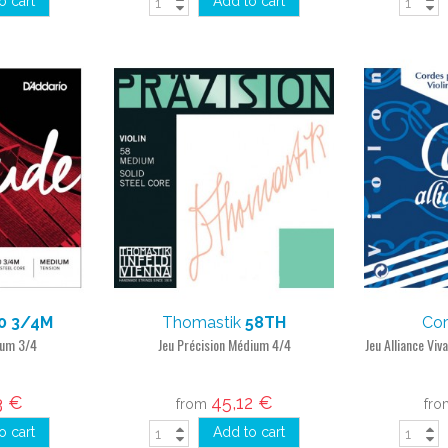
o cart
Add to cart
0 3/4M
Thomastik
58TH
Cor
ium 3/4
Jeu Précision Médium 4/4
Jeu Alliance Vi
3 €
45,12 €
from
fr
o cart
Add to cart