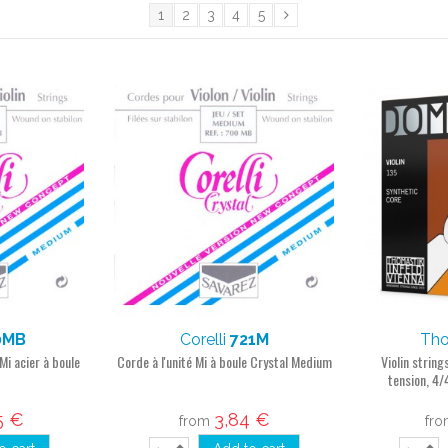
1
2
3
4
5
0MB
Corelli
721M
Tho
Mi acier à boule
Corde à l'unité Mi à boule Crystal Medium
Violin strin
tension, 4/
5 €
3,84 €
from
fr