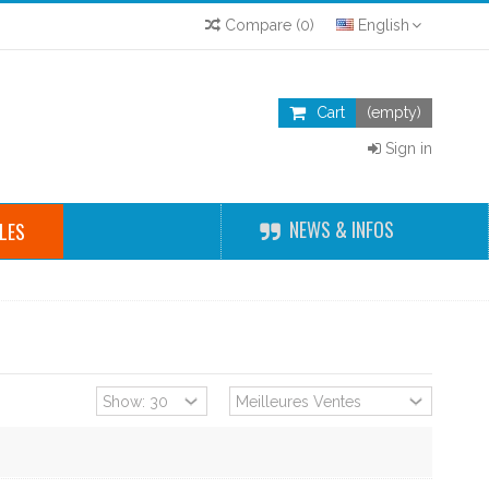
Compare
(
0
)
English
Cart
(empty)
Sign in
NEWS & INFOS
LES