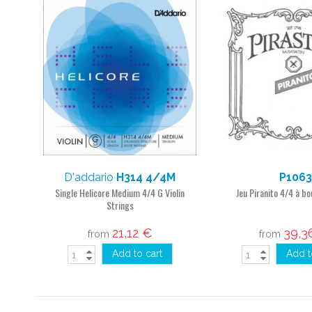
D'addario
H314 4/4M
P1063
Single Helicore Medium 4/4 G Violin
Jeu Piranito 4/4 à b
Strings
21,12 €
39,3
from
from
Add to cart
Add t