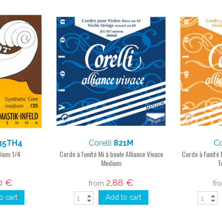
35TH4
Corelli
821M
Co
dium 1/4
Corde à l'unité Mi à boule Alliance Vivace
Corde à l'unité 
Medium
T
0 €
2,88 €
from
fr
o cart
Add to cart