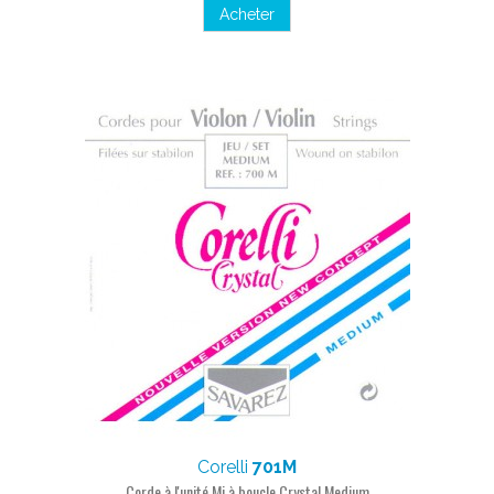
Acheter
Corelli
701M
Corde à l'unité Mi à boucle Crystal Medium