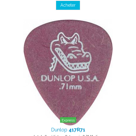
Acheter
Express
Dunlop
417R71