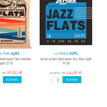
ie Ball
2582
La Bella
20PL
électriques Flats medium
Jeu de cordes électriques Jazz flats Light
light 12-52
11-50
26,80 €
44,58 €
ir de
à partir de
Acheter
Acheter