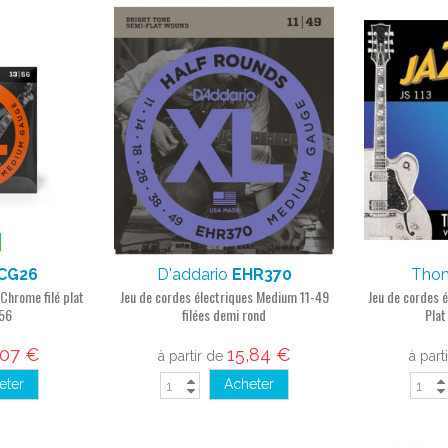
CG26
D'addario
EHR370
Thom
 Chrome filé plat
Jeu de cordes électriques Medium 11-49
Jeu de cordes é
56
filées demi rond
Plat
,07 €
15,84 €
à partir de
à part
eter
Acheter