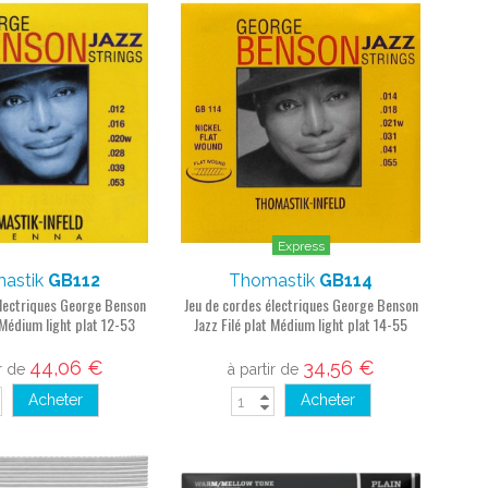
Express
astik
GB112
Thomastik
GB114
électriques George Benson
Jeu de cordes électriques George Benson
t Médium light plat 12-53
Jazz Filé plat Médium light plat 14-55
44,06 €
34,56 €
ir de
à partir de
Acheter
Acheter