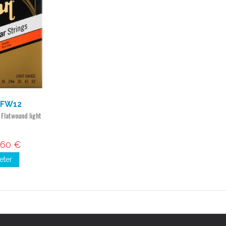
-FW12
 Flatwound light
,60 €
eter