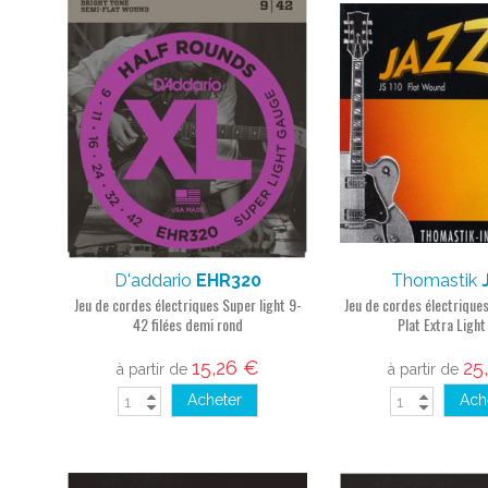
D'addario
EHR320
Thomastik
Jeu de cordes électriques Super light 9-
Jeu de cordes électriques
42 filées demi rond
Plat Extra Ligh
15,26 €
25
à partir de
à partir de
Acheter
Ach