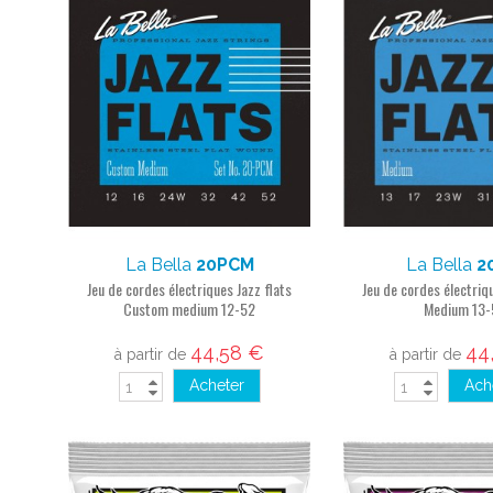
La Bella
20PCM
La Bella
2
Jeu de cordes électriques Jazz flats
Jeu de cordes électriqu
Custom medium 12-52
Medium 13-
44,58 €
44
à partir de
à partir de
Acheter
Ach