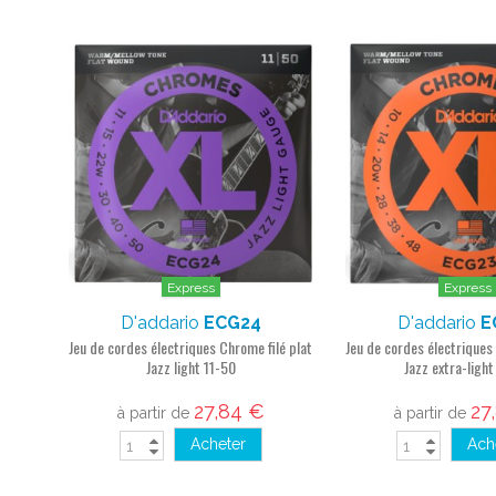
Express
Express
D'addario
ECG24
D'addario
E
Jeu de cordes électriques Chrome filé plat
Jeu de cordes électriques
Jazz light 11-50
Jazz extra-ligh
27,84 €
27
à partir de
à partir de
Acheter
Ach