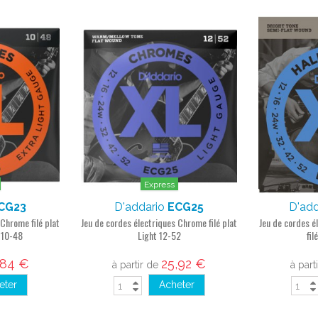
Express
CG23
D'addario
ECG25
D'ad
 Chrome filé plat
Jeu de cordes électriques Chrome filé plat
Jeu de cordes él
t 10-48
Light 12-52
fil
,84 €
25,92 €
à partir de
à part
eter
Acheter