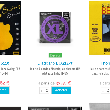
Express
JS110
D'addario
ECG24-7
Thom
 Jazz Swing Filé
Jeu de 7 cordes électriques chrome filé
Jeu de cordes 
t 10-44
plat jazz light 11-65
Jazz Filé pla
,82 €
33,50 €
à partir de
à part
eter
Acheter