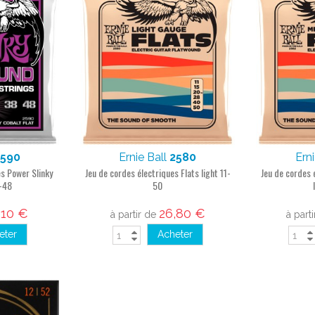
2590
Ernie Ball
2580
Ern
es Power Slinky
Jeu de cordes électriques Flats light 11-
Jeu de cordes 
-48
50
,10 €
26,80 €
à partir de
à part
eter
Acheter