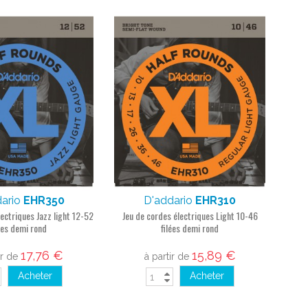
dario
EHR350
D'addario
EHR310
ectriques Jazz light 12-52
Jeu de cordes électriques Light 10-46
ées demi rond
filées demi rond
17,76 €
15,89 €
ir de
à partir de
Acheter
Acheter