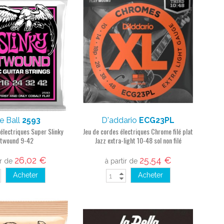
ie Ball
2593
D'addario
ECG23PL
électriques Super Slinky
Jeu de cordes électriques Chrome filé plat
atwound 9-42
Jazz extra-light 10-48 sol non filé
26,02 €
25,54 €
ir de
à partir de
Acheter
Acheter