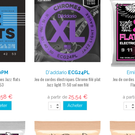
0PM
D'addario
ECG24PL
Ern
es Jazz flats
Jeu de cordes électriques Chrome filé plat
Jeu de cordes 
53
Jazz light 11-50 sol non filé
Fl
,58 €
25,54 €
à partir de
à part
eter
Acheter