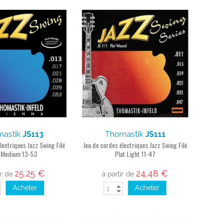
astik
JS113
Thomastik
JS111
lectriques Jazz Swing Filé
Jeu de cordes électriques Jazz Swing Filé
 Medium 13-53
Plat Light 11-47
25,25 €
24,48 €
ir de
à partir de
Acheter
Acheter