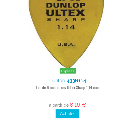
Express
Dunlop
433R114
Lot de 6 médiators Ultex Sharp 1,14 mm
8,16 €
à partir de
Acheter