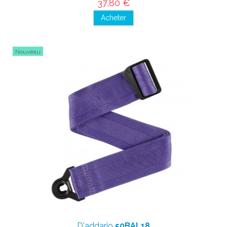
37,80 €
Acheter
Nouveau
D'addario
50BAL18