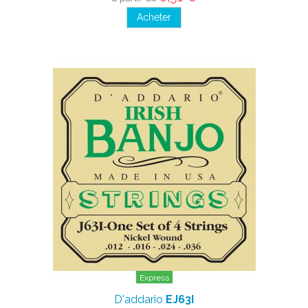
Acheter
Express
D'addario
EJ63I