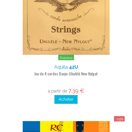
Express
Aquila
42U
Jeu de 4 cordes Banjo-Ukulélé New Nylgut
7,39 €
à partir de
Acheter
-25%