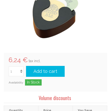
6,24 €
tax incl.
Add to cart
In Stock
Availability:
Volume discounts
Quantity
Price
You Save