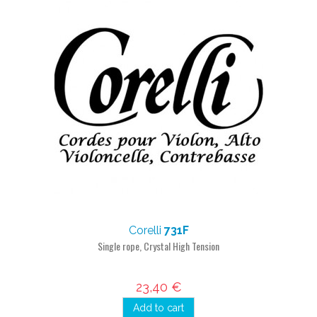
Corelli
731F
Single rope, Crystal High Tension
23,40 €
Add to cart