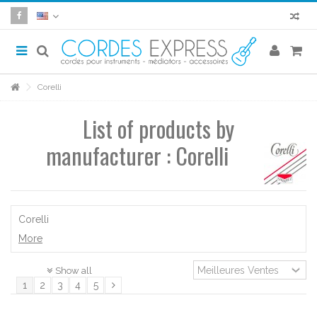
Corelli
List of products by
manufacturer : Corelli
Corelli
More
Show all
1
2
3
4
5