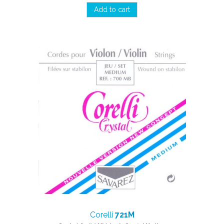
Add to cart
Corelli
721M