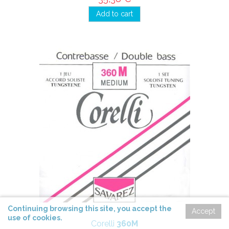
Add to cart
Continuing
browsing
this site,
you accept
the
Accept
use of cookies
.
Corelli
360M