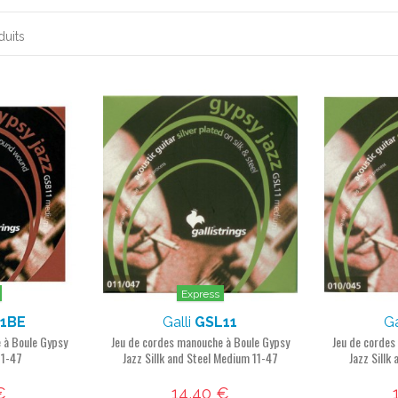
duits
Express
1BE
Galli
GSL11
Ga
 à Boule Gypsy
Jeu de cordes manouche à Boule Gypsy
Jeu de cordes
11-47
Jazz Sillk and Steel Medium 11-47
Jazz Sillk
€
14,40 €