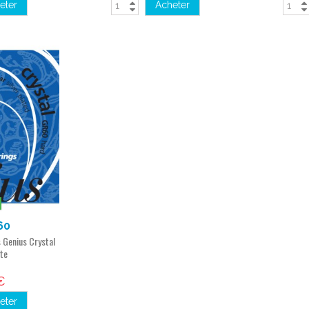
eter
Acheter
60
 Genius Crystal
te
€
eter