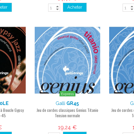
eter
Acheter
Express
0LE
Galli
GR45
G
 à Boucle Gypsy
Jeu de cordes classiques Genius Titanio
Jeu de cordes 
0-45
Tension normale
T
€
19,24 €