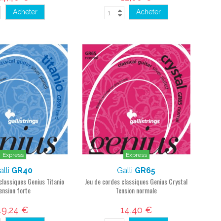
Acheter
Acheter
Express
Express
alli
GR40
Galli
GR65
classiques Genius Titanio
Jeu de cordes classiques Genius Crystal
ension forte
Tension normale
19,24 €
14,40 €