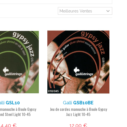
lli
GSL10
Galli
GSB10BE
 manouche à Boule Gypsy
Jeu de cordes manouche à Boule Gypsy
 and Steel Light 10-45
Jazz Light 10-45
14,40 €
12,00 €